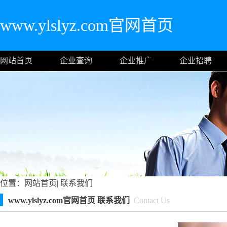
www.ylslyz.com官网首页
网站首页
企业查询
企业推广
企业招聘
位置：
网站首页
|
联系我们
www.ylslyz.com官网首页 联系我们
Contact Us